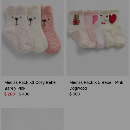
Camperas
Camperas
Camperas
Camperas
Sets
Musculosas
Chalecos
Chalecos
Pijamas
Shorts
Shorts
Ropa interior
Sets
Vestidos y polleras
Ropa interior
Pijamas
Pijamas
Polos
Medias Pack X3 Cozy Bebé -
Medias Pack X 5 Bebé - Pink
Calzas
Barely Pink
Dogwood
$
280
$
400
$
900