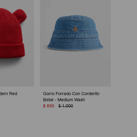
dern Red
Gorro Forrado Con Corderito
Bebé - Medium Wash
$
650
$
1.000