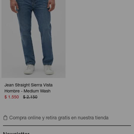
Camperas
Camperas
Camperas
Camperas
Sets
Musculosas
Chalecos
Chalecos
Pijamas
Shorts
Shorts
Ropa interior
Sets
Vestidos y polleras
Ropa interior
Pijamas
Pijamas
Polos
Jean Straight Sierra Vista
Calzas
Hombre - Medium Wash
$
1.550
$
2.150
Compra online y retira gratis en nuestra tienda