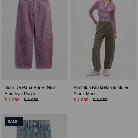
Camperas
Camperas
Camperas
Camperas
Sets
Musculosas
Chalecos
Chalecos
Pijamas
Shorts
Shorts
Ropa interior
Sets
Vestidos y polleras
Ropa interior
Pijamas
Pijamas
Polos
Jean De Pana Barrel Niña -
Pantalón Khaki Barrel Mujer -
Calzas
Amethyst Purple
Black Moss
$
1.250
$
2.050
$
1.850
$
2.850