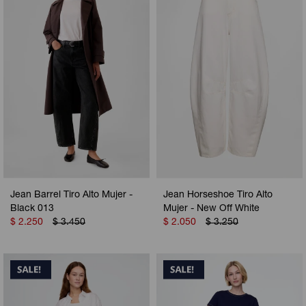
Camperas
Camperas
Camperas
Camperas
Sets
Musculosas
Chalecos
Chalecos
Pijamas
Shorts
Shorts
Ropa interior
Sets
Vestidos y polleras
Ropa interior
Pijamas
Pijamas
Polos
Jean Barrel Tiro Alto Mujer -
Jean Horseshoe Tiro Alto
Calzas
Black 013
Mujer - New Off White
$
2.250
$
3.450
$
2.050
$
3.250