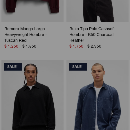
Remera Manga Larga
Buzo Tipo Polo Cashsoft
Heavyweight Hombre -
Hombre - B50 Charcoal
Tuscan Red
Heather
$
1.250
$
1.850
$
1.750
$
2.950