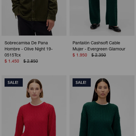
Sobrecamisa De Pana
Pantalón Cashsoft Cable
Hombre - Olive Night 19-
Mujer - Evergreen Glamour
0515Tcx
$
1.950
$
2.350
$
1.450
$
2.850