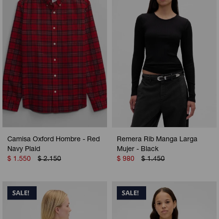
Camperas
Camperas
Camperas
Camperas
Sets
Musculosas
Chalecos
Chalecos
Pijamas
Shorts
Shorts
Ropa interior
Sets
Vestidos y polleras
Ropa interior
Pijamas
Pijamas
Polos
Camisa Oxford Hombre - Red
Remera Rib Manga Larga
Calzas
Navy Plaid
Mujer - Black
$
1.550
$
2.150
$
980
$
1.450