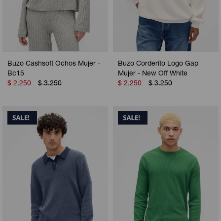
Buzo Cashsoft Ochos Mujer -
Buzo Corderito Logo Gap
Bc15
Mujer - New Off White
$
2.250
$
3.250
$
2.250
$
3.250