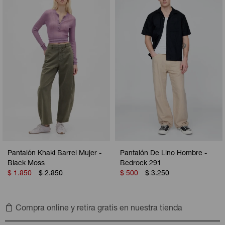
Camperas
Camperas
Camperas
Camperas
Sets
Musculosas
Chalecos
Chalecos
Pijamas
Shorts
Shorts
Ropa interior
Sets
Vestidos y polleras
Ropa interior
Pijamas
Pijamas
Polos
Calzas
Pantalón Khaki Barrel Mujer -
Pantalón De Lino Hombre -
Black Moss
Bedrock 291
$
1.850
$
2.850
$
500
$
3.250
Compra online y retira gratis en nuestra tienda