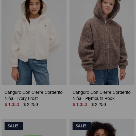
Camperas
Camperas
Camperas
Camperas
Sets
Musculosas
Chalecos
Chalecos
Pijamas
Shorts
Shorts
Ropa interior
Sets
Vestidos y polleras
Ropa interior
Pijamas
Pijamas
Polos
Calzas
Canguro Con Cierre Corderito
Canguro Con Cierre Corderito
Niña - Ivory Frost
Niña - Plymouth Rock
$
1.350
$
2.250
$
1.350
$
2.250