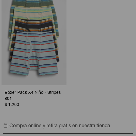
Camperas
Camperas
Camperas
Camperas
Sets
Musculosas
Chalecos
Chalecos
Pijamas
Shorts
Shorts
Ropa interior
Sets
Vestidos y polleras
Ropa interior
Pijamas
Pijamas
Polos
Calzas
Boxer Pack X4 Niño - Stripes
801
$
1.200
Compra online y retira gratis en nuestra tienda