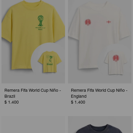
Camperas
Camperas
Camperas
Camperas
Sets
Musculosas
Chalecos
Chalecos
Pijamas
Shorts
Shorts
Ropa interior
Sets
Vestidos y polleras
Ropa interior
Pijamas
Pijamas
Polos
Calzas
Remera Fifa World Cup Niño -
Remera Fifa World Cup Niño -
Brazil
England
$
1.400
$
1.400