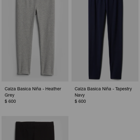
Camperas
Camperas
Camperas
Camperas
Sets
Musculosas
Chalecos
Chalecos
Pijamas
Shorts
Shorts
Ropa interior
Sets
Vestidos y polleras
Ropa interior
Pijamas
Pijamas
Polos
Calza Basica Niña - Heather
Calza Basica Niña - Tapestry
Calzas
Grey
Navy
$
600
$
600