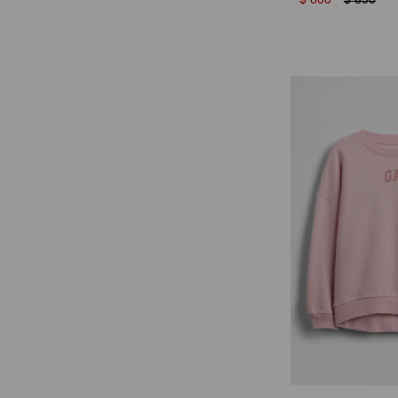
$
600
$
850