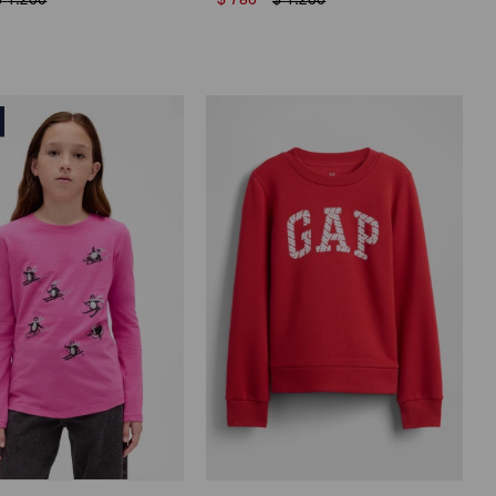
$
1.200
$
780
$
1.200