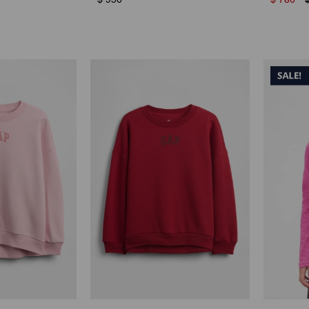
$
950
$
780