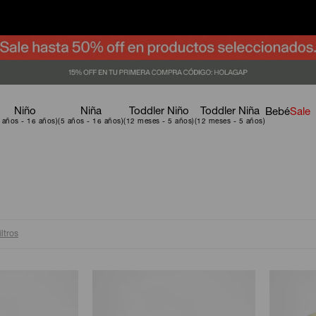
Niño
Niña
Toddler Niño
Toddler Niña
Bebé
Sale
iltros