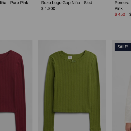
ña - Pure Pink
Buzo Logo Gap Niña - Sled
Remera G
$
1.800
Pink
$
450