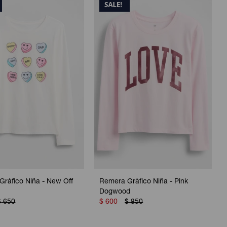
ráfico Niña - New Off
Remera Gràfico Niña - Pink
2
Dogwood
$
650
$
600
$
850