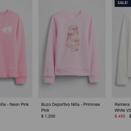
iña - Neon Pink
Buzo Deportivo Niña - Primrose
Remera G
Pink
White V
$
1.200
$
450