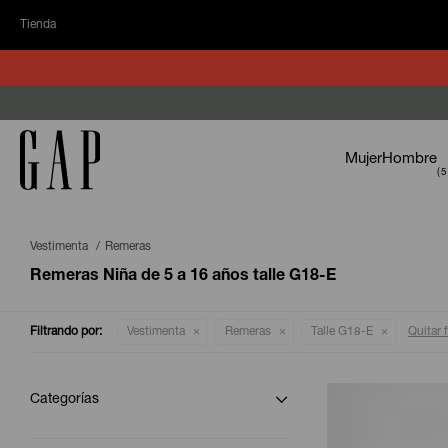
Tienda
Mujer
Hombre
Vestimenta
Remeras
Remeras Niña de 5 a 16 años talle G18-E
Filtrando por:
Vestimenta
Remeras
Talle G18-E
Quitar f
Categorías