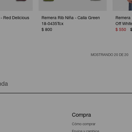
- Red Delicious
Remera Rib Niña - Calla Green
Remera 
18-0435Tcx
Off Whit
$
800
$
550
MOSTRANDO
20
DE
20
enda
Compra
Cómo comprar
Envíos y cambios