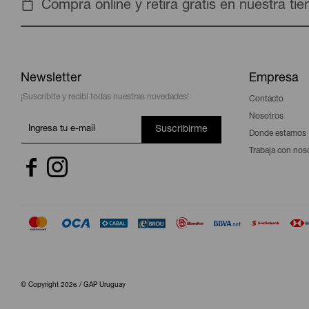
Compra online y retira gratis en nuestra ti
Newsletter
Empresa
¡Suscribite y recibí todas nuestras novedades!
Contacto
Nosotros
Suscribirme
Donde estamos
Trabaja con nos


© Copyright 2026 / GAP Uruguay