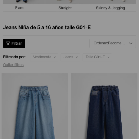
Camperas
Camperas
Camperas
Camperas
Sets
Musculosas
Chalecos
Chalecos
Pijamas
Jeans Niña de 5 a 16 años talle G01-E
Shorts
Shorts
Ropa interior
Sets
Recomendados
Vestidos y polleras
Ropa interior
Pijamas
Filtrando por:
Vestimenta
Jeans
Talle G01-E
Quitar filtros
Pijamas
Polos
Calzas