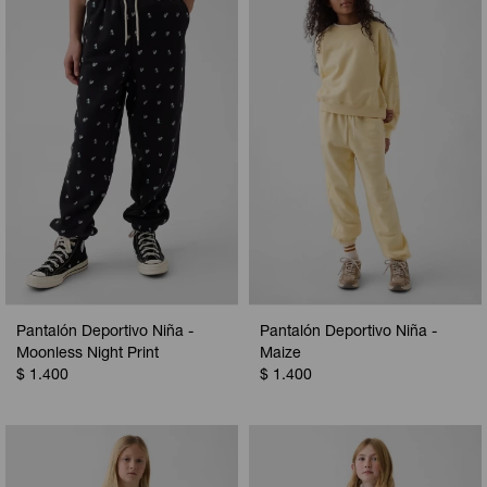
Camperas
Camperas
Camperas
Camperas
Sets
Musculosas
Chalecos
Chalecos
Pijamas
Shorts
Shorts
Ropa interior
Sets
Vestidos y polleras
Ropa interior
Pijamas
Pijamas
Polos
Calzas
Pantalón Deportivo Niña -
Pantalón Deportivo Niña -
Moonless Night Print
Maize
$
1.400
$
1.400