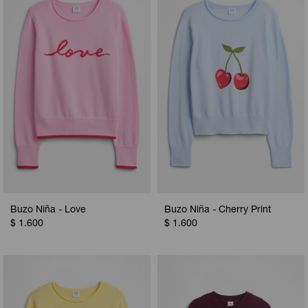
Camperas
Camperas
Camperas
Camperas
Sets
Musculosas
Chalecos
Chalecos
Pijamas
Shorts
Shorts
Ropa interior
Sets
Vestidos y polleras
Ropa interior
Pijamas
Pijamas
Polos
Calzas
Buzo Niña - Love
Buzo Niña - Cherry Print
$
1.600
$
1.600