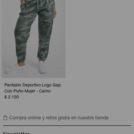
Camperas
Camperas
Camperas
Camperas
Sets
Musculosas
Chalecos
Chalecos
Pijamas
Shorts
Shorts
Ropa interior
Sets
Vestidos y polleras
Ropa interior
Pijamas
Pijamas
Polos
Pantalón Deportivo Logo Gap
Calzas
Con Puño Mujer - Camo
$
2.150
Compra online y retira gratis en nuestra tienda