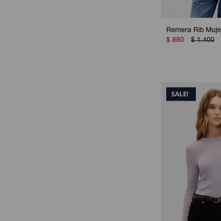
Remera Rib Mujer
$
880
$
1.400