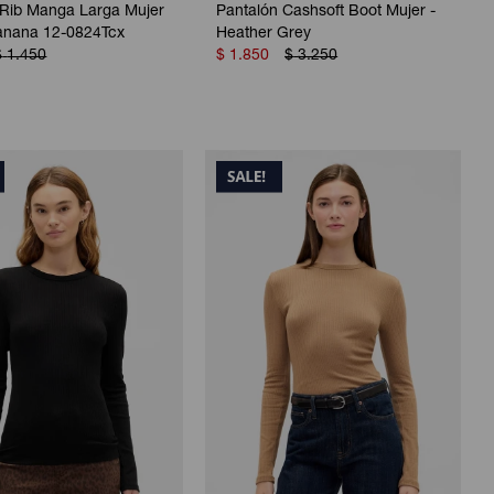
Rib Manga Larga Mujer
Pantalón Cashsoft Boot Mujer -
Banana 12-0824Tcx
Heather Grey
$
1.450
$
1.850
$
3.250