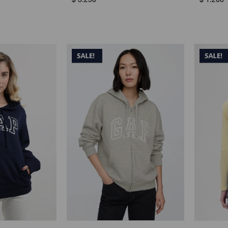
$
3.250
$
1.200