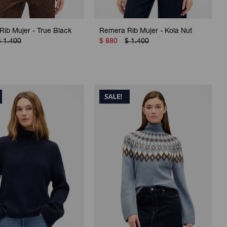
ib Mujer - True Black
Remera Rib Mujer - Kola Nut
$
1.400
$
880
$
1.400