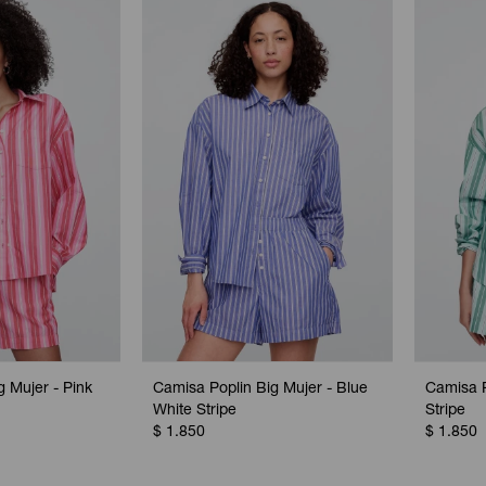
 Mujer - Pink
Camisa Poplin Big Mujer - Blue
Camisa P
White Stripe
Stripe
$
1.850
$
1.850