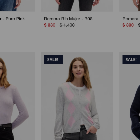
 - Pure Pink
Remera Rib Mujer - B08
Remera R
$
880
$
1.400
$
880