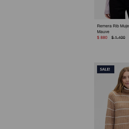
Remera Rib Mujer
Mauve
$
880
$
1.400