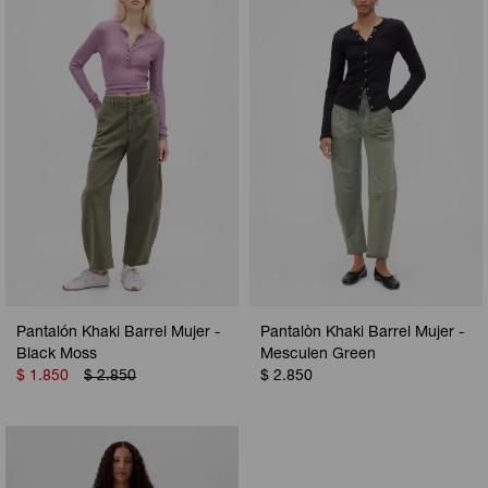
Camperas
Camperas
Camperas
Camperas
Sets
Musculosas
Chalecos
Chalecos
Pijamas
Shorts
Shorts
Ropa interior
Sets
Vestidos y polleras
Ropa interior
Pijamas
Pijamas
Polos
Calzas
Pantalón Khaki Barrel Mujer -
Pantalòn Khaki Barrel Mujer -
Black Moss
Mesculen Green
$
1.850
$
2.850
$
2.850