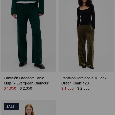
Camperas
Camperas
Camperas
Camperas
Sets
Musculosas
Chalecos
Chalecos
Pijamas
Shorts
Shorts
Ropa interior
Sets
Vestidos y polleras
Ropa interior
Pijamas
Pijamas
Polos
Calzas
Pantalón Cashsoft Cable
Pantalón Terciopelo Mujer -
Mujer - Evergreen Glamour
Green Khaki 123
$
1.950
$
2.350
$
1.550
$
2.550