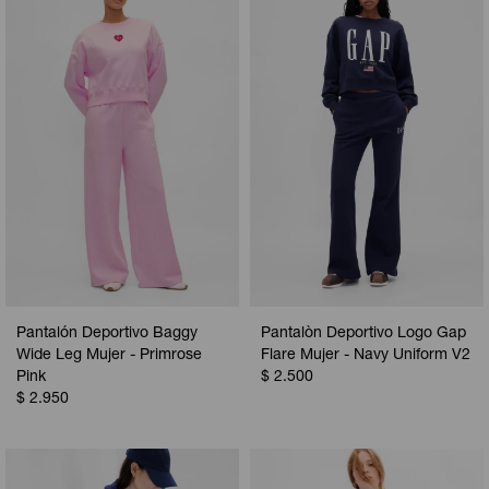
Camperas
Camperas
Camperas
Camperas
Sets
Musculosas
Chalecos
Chalecos
Pijamas
Shorts
Shorts
Ropa interior
Sets
Vestidos y polleras
Ropa interior
Pijamas
Pijamas
Polos
Calzas
Pantalón Deportivo Baggy
Pantalòn Deportivo Logo Gap
Wide Leg Mujer - Primrose
Flare Mujer - Navy Uniform V2
Pink
$
2.500
$
2.950