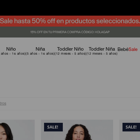
Niño
Niña
Toddler Niño
Toddler Niña
Bebé
Sale
ltros