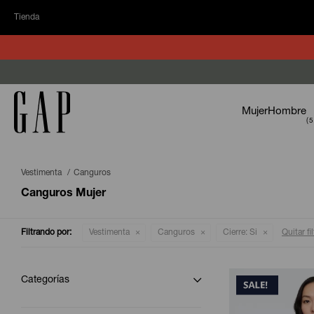
Tienda
Mujer
Hombre
Vestimenta
Canguros
Canguros Mujer
Filtrando por:
Vestimenta
Canguros
Cierre:
Si
Quitar fi
Categorías