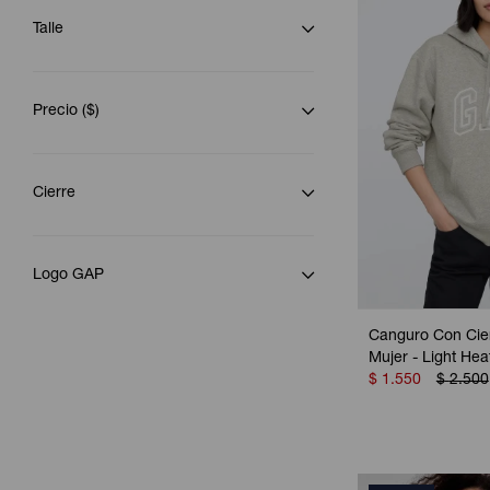
Talle
Precio
($)
Cierre
Logo GAP
Canguro Con Cie
Mujer - Light He
$
1.550
$
2.500