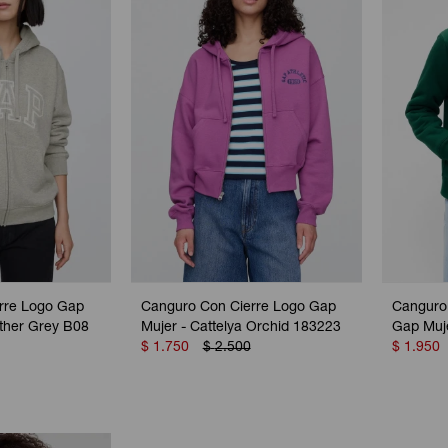
rre Logo Gap
Canguro Con Cierre Logo Gap
Canguro
ather Grey B08
Mujer - Cattelya Orchid 183223
Gap Muj
$
1.750
$
2.500
$
1.950