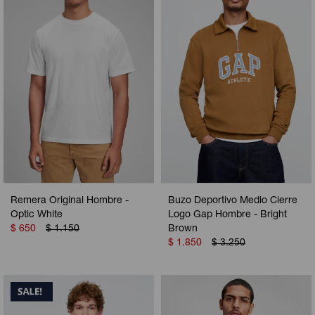
Camperas
Camperas
Camperas
Camperas
Sets
Musculosas
Chalecos
Chalecos
Pijamas
Shorts
Shorts
Ropa interior
Sets
Vestidos y polleras
Ropa interior
Pijamas
Pijamas
Polos
Remera Original Hombre -
Buzo Deportivo Medio Cierre
Calzas
Optic White
Logo Gap Hombre - Bright
$
650
$
1.150
Brown
$
1.850
$
3.250