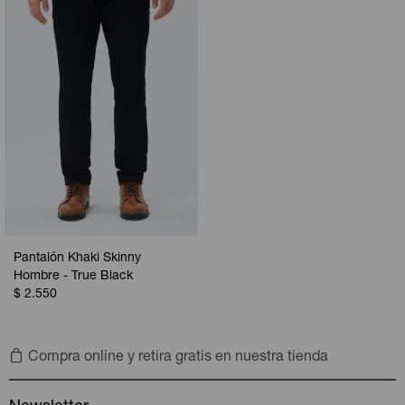
Camperas
Camperas
Camperas
Camperas
Sets
Musculosas
Chalecos
Chalecos
Pijamas
Shorts
Shorts
Ropa interior
Sets
Vestidos y polleras
Ropa interior
Pijamas
Pijamas
Polos
Pantalón Khaki Skinny
Calzas
Hombre - True Black
$
2.550
Compra online y retira gratis en nuestra tienda