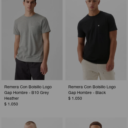
Camperas
Camperas
Camperas
Camperas
Sets
Musculosas
Chalecos
Chalecos
Pijamas
Shorts
Shorts
Ropa interior
Sets
Vestidos y polleras
Ropa interior
Pijamas
Pijamas
Polos
Calzas
Remera Con Bolsillo Logo
Remera Con Bolsillo Logo
Gap Hombre - B10 Grey
Gap Hombre - Black
Heather
$
1.050
$
1.050