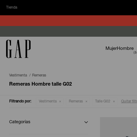
Tienda
Mujer
Hombre
Vestimenta
Remeras
Remeras Hombre talle G02
Filtrando por:
Vestimenta
Remeras
Talle G02
Quitar filt
Categorías