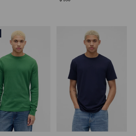
$
950