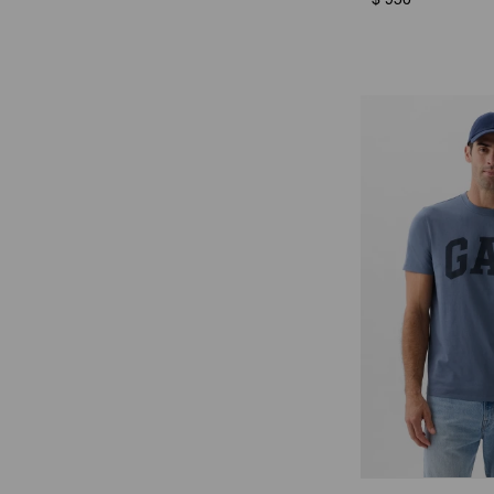
$
950