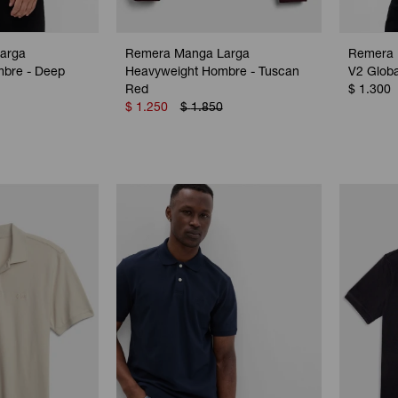
arga
Remera Manga Larga
Remera 
bre - Deep
Heavyweight Hombre - Tuscan
V2 Globa
Red
$
1.300
$
1.250
$
1.850