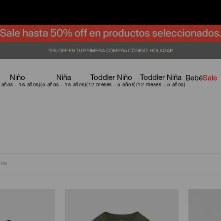
Niño
Niña
Toddler Niño
Toddler Niña
Bebé
Sale
ros