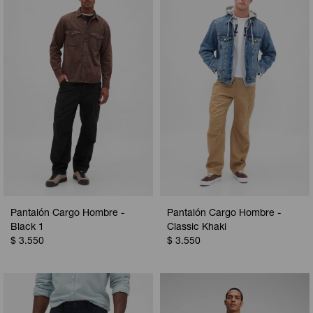
Camperas
Camperas
Camperas
Camperas
Sets
Musculosas
Chalecos
Chalecos
Pijamas
Shorts
Shorts
Ropa interior
Sets
Vestidos y polleras
Ropa interior
Pijamas
Pijamas
Polos
Calzas
Pantalón Cargo Hombre -
Pantalón Cargo Hombre -
Black 1
Classic Khaki
$
3.550
$
3.550