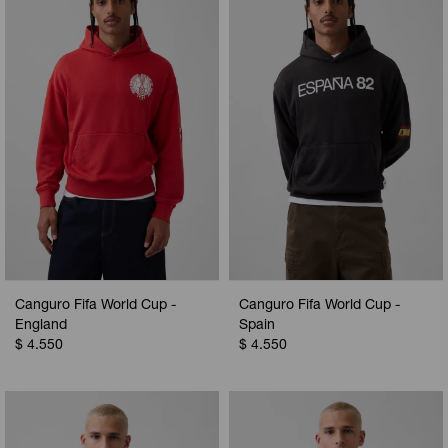
Camperas
Camperas
Camperas
Camperas
Sets
Musculosas
Chalecos
Chalecos
Pijamas
Shorts
Shorts
Ropa interior
Sets
Vestidos y polleras
Ropa interior
Pijamas
Pijamas
Polos
Calzas
Canguro Fifa World Cup -
Canguro Fifa World Cup -
England
Spain
$
4.550
$
4.550