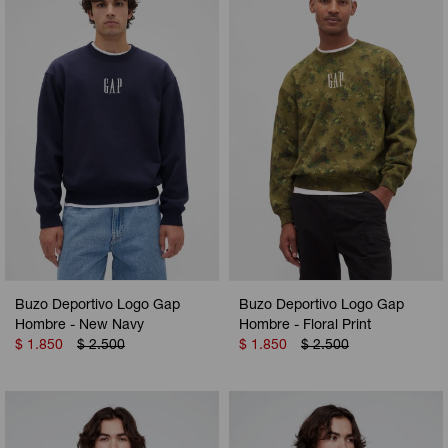
Camperas
Camperas
Camperas
Camperas
Sets
Musculosas
Chalecos
Chalecos
Pijamas
Shorts
Shorts
Ropa interior
Sets
Vestidos y polleras
Ropa interior
Pijamas
Pijamas
Polos
Calzas
Buzo Deportivo Logo Gap
Buzo Deportivo Logo Gap
Hombre - New Navy
Hombre - Floral Print
$
1.850
$
2.500
$
1.850
$
2.500