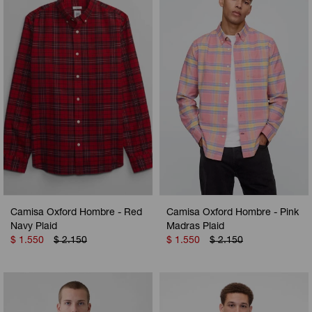
Camperas
Camperas
Camperas
Camperas
Sets
Musculosas
Chalecos
Chalecos
Pijamas
Shorts
Shorts
Ropa interior
Sets
Vestidos y polleras
Ropa interior
Pijamas
Pijamas
Polos
Calzas
Camisa Oxford Hombre - Red
Camisa Oxford Hombre - Pink
Navy Plaid
Madras Plaid
$
1.550
$
2.150
$
1.550
$
2.150