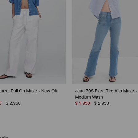
arrel Pull On Mujer - New Off
Jean 70S Flare Tiro Alto Mujer -
Medium Wash
0
$
2.950
$
1.850
$
2.950