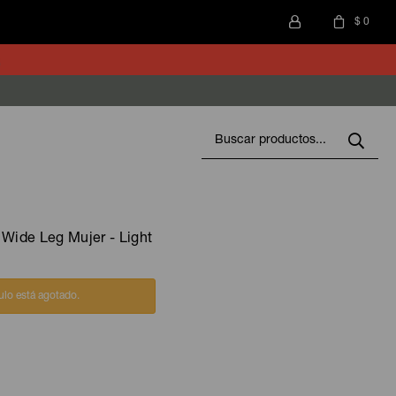
$
0
 Wide Leg Mujer - Light
culo está agotado.