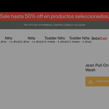
Niño
Niña
Toddler Niño
Toddler Niña
Bebé
Sale
Jean Pull On
Wash
Este artí