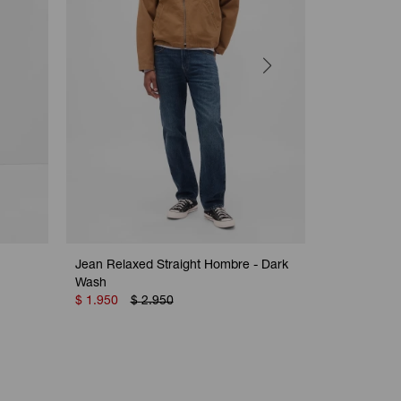
Jean Relaxed Straight Hombre - Dark
Jean Baby B
Wash
$
1.950
$
$
1.950
$
2.950