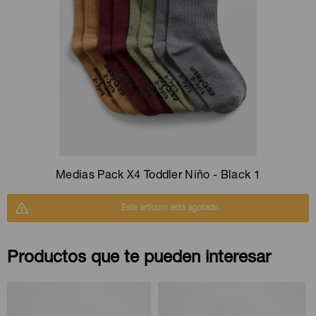
Camperas
Camperas
Camperas
Camperas
Sets
Musculosas
Chalecos
Chalecos
Pijamas
Shorts
Shorts
Ropa interior
Sets
Vestidos y polleras
Ropa interior
Pijamas
Pijamas
Polos
Medias Pack X4 Toddler Niño - Black 1
Calzas
Este artículo está agotado.
Productos que te pueden interesar