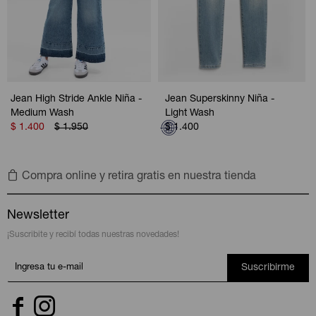
Jean High Stride Ankle Niña -
Jean Superskinny Niña -
Medium Wash
Light Wash
$
1.400
$
1.950
$
1.400
Compra online y retira gratis en nuestra tienda
Newsletter
¡Suscribite y recibí todas nuestras novedades!
Suscribirme

