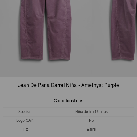
Camperas
Camperas
Camperas
Camperas
Sets
Musculosas
Chalecos
Chalecos
Pijamas
Shorts
Shorts
Ropa interior
Sets
Vestidos y polleras
Ropa interior
Pijamas
Pijamas
Polos
Jean De Pana Barrel Niña - Amethyst Purple
Calzas
Características
Sección
Niña de 5 a 16 años
Logo GAP
No
Fit
Barrel