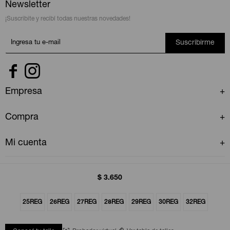
Newsletter
¡Suscribite y recibí todas nuestras novedades!
Suscribirme


Empresa
Compra
Mi cuenta
$
3.650
25REG
26REG
27REG
28REG
29REG
30REG
32REG
© Copyright 2026 / GAP Uruguay