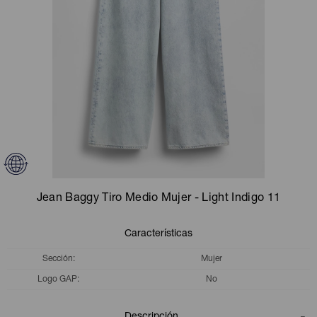
Camperas
Camperas
Camperas
Camperas
Sets
Musculosas
Chalecos
Chalecos
Pijamas
Shorts
Shorts
Ropa interior
Sets
Vestidos y polleras
Ropa interior
Pijamas
Pijamas
Polos
Jean Baggy Tiro Medio Mujer - Light Indigo 11
Calzas
Características
Sección
Mujer
Logo GAP
No
Descripción