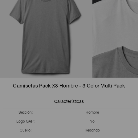
Camperas
Camperas
Camperas
Camperas
Sets
Musculosas
Chalecos
Chalecos
Pijamas
Shorts
Shorts
Ropa interior
Sets
Vestidos y polleras
Ropa interior
Pijamas
Pijamas
Polos
Camisetas Pack X3 Hombre - 3 Color Multi Pack
Calzas
Características
Sección
Hombre
Logo GAP
No
Cuello
Redondo