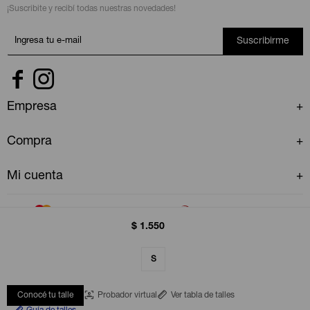
¡Suscribite y recibí todas nuestras novedades!
Suscribirme


Empresa
Compra
Mi cuenta
$
1.550
S
© Copyright 2026 / GAP Uruguay
Conocé tu talle
Probador virtual
Ver tabla de talles