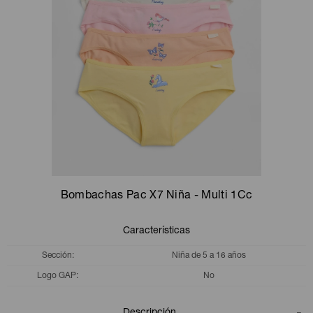
Camperas
Camperas
Camperas
Camperas
Sets
Musculosas
Chalecos
Chalecos
Pijamas
Shorts
Shorts
Ropa interior
Sets
Vestidos y polleras
Ropa interior
Pijamas
Pijamas
Polos
Bombachas Pac X7 Niña - Multi 1Cc
Calzas
Características
Sección
Niña de 5 a 16 años
Logo GAP
No
Descripción