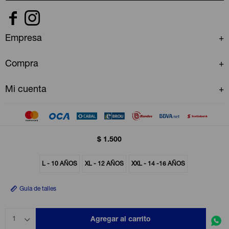


Empresa
Compra
Mi cuenta
$
1.500
© Copyright 2026 / GAP Uruguay
L - 10 AÑOS
XL - 12 AÑOS
XXL - 14 -16 AÑOS
Guía de talles
Agregar al carrito
1