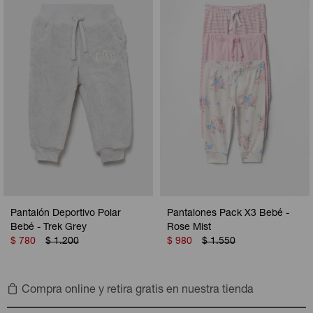
Camperas
Camperas
Camperas
Camperas
Sets
Musculosas
Chalecos
Chalecos
Pijamas
Shorts
Shorts
Ropa interior
Sets
Vestidos y polleras
Ropa interior
Pijamas
Pijamas
Polos
Calzas
Pantalón Deportivo Polar
Pantalones Pack X3 Bebé -
Bebé - Trek Grey
Rose Mist
$
780
$
1.200
$
980
$
1.550
Compra online y retira gratis en nuestra tienda