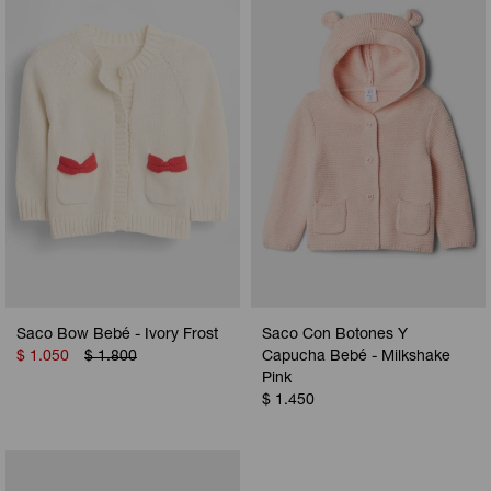
Camperas
Camperas
Camperas
Camperas
Sets
Musculosas
Chalecos
Chalecos
Pijamas
Shorts
Shorts
Ropa interior
Sets
Vestidos y polleras
Ropa interior
Pijamas
Pijamas
Polos
Calzas
Saco Bow Bebé - Ivory Frost
Saco Con Botones Y
$
1.050
$
1.800
Capucha Bebé - Milkshake
Pink
$
1.450