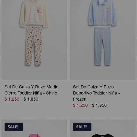
Camperas
Camperas
Camperas
Camperas
Sets
Musculosas
Chalecos
Chalecos
Pijamas
Shorts
Shorts
Ropa interior
Sets
Vestidos y polleras
Ropa interior
Pijamas
Pijamas
Polos
Set De Calza Y Buzo Medio
Set De Calza Y Buzo
Calzas
Cierre Toddler Niña - Chino
Deportivo Toddler Niña -
$
1.250
$
1.850
Frozen
$
1.250
$
1.850