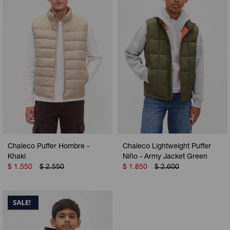
Camperas
Camperas
Camperas
Camperas
Sets
Musculosas
Chalecos
Chalecos
Pijamas
Shorts
Shorts
Ropa interior
Sets
Vestidos y polleras
Ropa interior
Pijamas
Pijamas
Polos
Chaleco Puffer Hombre -
Chaleco Lightweight Puffer
Calzas
Khaki
Niño - Army Jacket Green
$
1.550
$
2.550
$
1.850
$
2.600