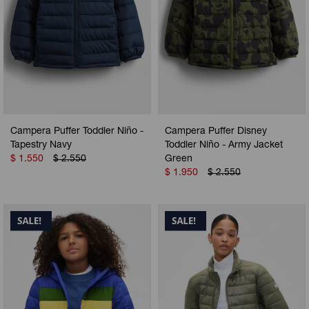
Campera Puffer Toddler Niño -
Campera Puffer Disney
Tapestry Navy
Toddler Niño - Army Jacket
$
1.550
$
2.550
Green
$
1.950
$
2.550