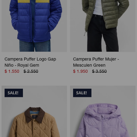
Campera Puffer Logo Gap
Campera Puffer Mujer -
Niño - Royal Gem
Mesculen Green
$
1.550
$
2.550
$
1.950
$
3.550