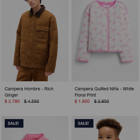
Camperas
Camperas
Camperas
Camperas
Sets
Musculosas
Chalecos
Chalecos
Pijamas
Shorts
Shorts
Ropa interior
Sets
Vestidos y polleras
Ropa interior
Pijamas
Pijamas
Polos
Campera Hombre - Rich
Campera Quilted Niña - White
Calzas
Ginger
Floral Print
$
2.780
$
4.550
$
1.850
$
2.850