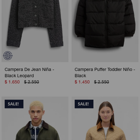
Campera De Jean Niña -
Campera Puffer Toddler Niño -
Black Leopard
Black
$
1.650
$
2.550
$
1.450
$
2.550