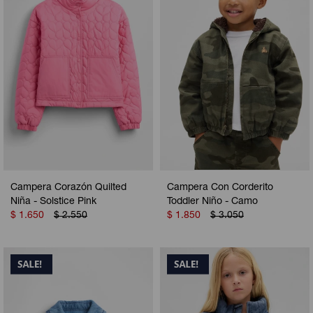
Campera Corazón Quilted
Campera Con Corderito
Niña - Solstice Pink
Toddler Niño - Camo
$
1.650
$
2.550
$
1.850
$
3.050