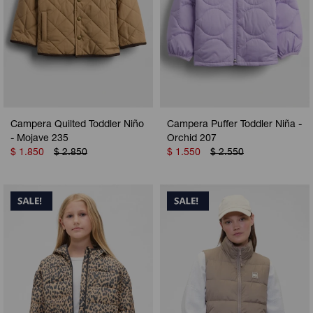
Campera Quilted Toddler Niño
Campera Puffer Toddler Niña -
- Mojave 235
Orchid 207
$
1.850
$
2.850
$
1.550
$
2.550