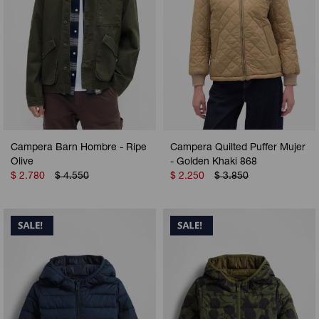
Campera Barn Hombre - Ripe
Campera Quilted Puffer Mujer
Olive
- Golden Khaki 868
$
2.780
$
4.550
$
2.250
$
3.850