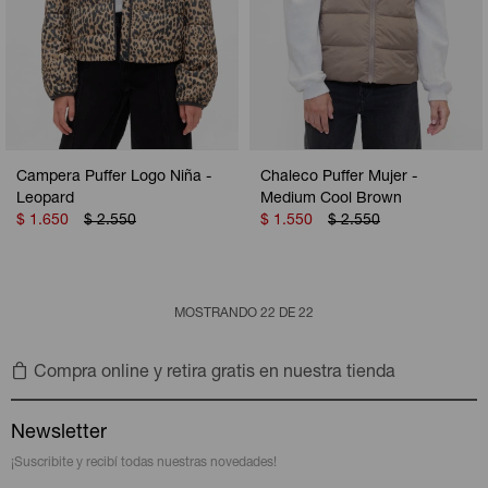
Campera Puffer Logo Niña -
Chaleco Puffer Mujer -
Leopard
Medium Cool Brown
$
1.650
$
2.550
$
1.550
$
2.550
MOSTRANDO
22
DE
22
Compra online y retira gratis en nuestra tienda
Newsletter
¡Suscribite y recibí todas nuestras novedades!