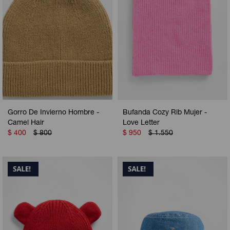
Gorro De Invierno Hombre -
Bufanda Cozy Rib Mujer -
Camel Hair
Love Letter
$
400
$
800
$
950
$
1.550