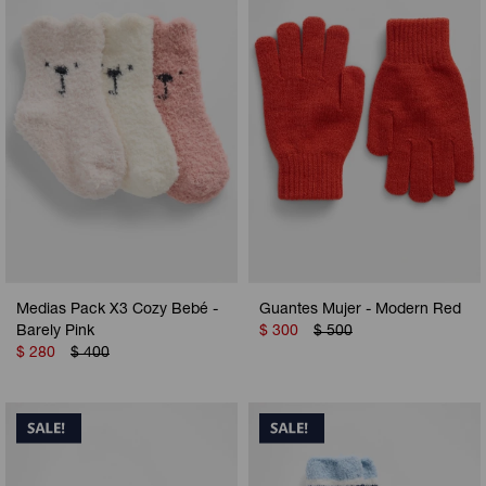
Camperas
Camperas
Camperas
Camperas
Sets
Musculosas
Chalecos
Chalecos
Pijamas
Shorts
Shorts
Ropa interior
Sets
Vestidos y polleras
Ropa interior
Pijamas
Pijamas
Polos
Medias Pack X3 Cozy Bebé -
Guantes Mujer - Modern Red
Calzas
Barely Pink
$
300
$
500
$
280
$
400