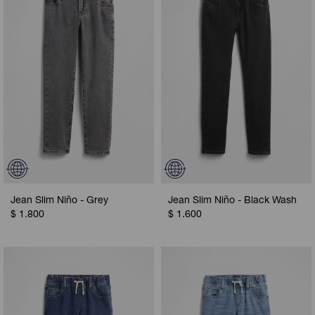
Camperas
Camperas
Camperas
Camperas
Sets
Musculosas
Chalecos
Chalecos
Pijamas
Shorts
Shorts
Ropa interior
Sets
Vestidos y polleras
Ropa interior
Pijamas
Pijamas
Polos
Jean Slim Niño - Grey
Jean Slim Niño - Black Wash
Calzas
$
1.800
$
1.600