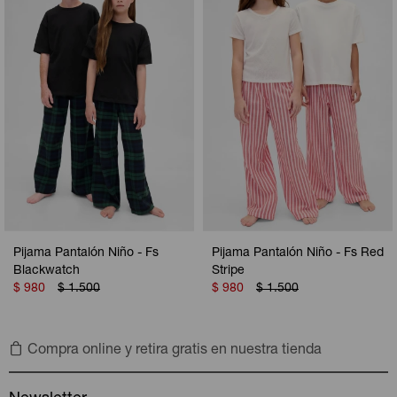
Camperas
Camperas
Camperas
Camperas
Sets
Musculosas
Chalecos
Chalecos
Pijamas
Shorts
Shorts
Ropa interior
Sets
Vestidos y polleras
Ropa interior
Pijamas
Pijamas
Polos
Pijama Pantalón Niño - Fs
Pijama Pantalón Niño - Fs Red
Calzas
Blackwatch
Stripe
$
980
$
1.500
$
980
$
1.500
Compra online y retira gratis en nuestra tienda