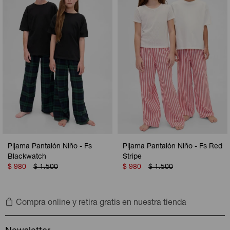
Camperas
Camperas
Camperas
Camperas
Sets
Musculosas
Chalecos
Chalecos
Pijamas
Shorts
Shorts
Ropa interior
Sets
Vestidos y polleras
Ropa interior
Pijamas
Pijamas
Polos
Pijama Pantalón Niño - Fs
Pijama Pantalón Niño - Fs Red
Calzas
Blackwatch
Stripe
$
980
$
1.500
$
980
$
1.500
Compra online y retira gratis en nuestra tienda