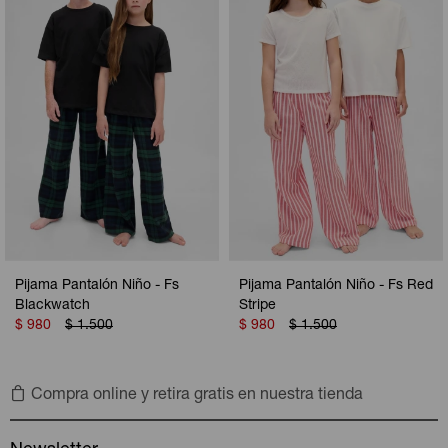
Camperas
Camperas
Camperas
Camperas
Sets
Musculosas
Chalecos
Chalecos
Pijamas
Shorts
Shorts
Ropa interior
Sets
Vestidos y polleras
Ropa interior
Pijamas
Pijamas
Polos
Pijama Pantalón Niño - Fs
Pijama Pantalón Niño - Fs Red
Calzas
Blackwatch
Stripe
$
980
$
1.500
$
980
$
1.500
Compra online y retira gratis en nuestra tienda