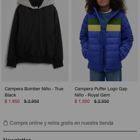
Camperas
Camperas
Camperas
Camperas
Sets
Musculosas
Chalecos
Chalecos
Pijamas
Shorts
Shorts
Ropa interior
Sets
Vestidos y polleras
Ropa interior
Pijamas
Pijamas
Polos
Campera Bomber Niño - True
Campera Puffer Logo Gap
Calzas
Black
Niño - Royal Gem
$
1.950
$
2.950
$
1.550
$
2.550
Compra online y retira gratis en nuestra tienda