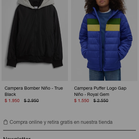
Camperas
Camperas
Camperas
Camperas
Sets
Musculosas
Chalecos
Chalecos
Pijamas
Shorts
Shorts
Ropa interior
Sets
Vestidos y polleras
Ropa interior
Pijamas
Pijamas
Polos
Campera Bomber Niño - True
Campera Puffer Logo Gap
Calzas
Black
Niño - Royal Gem
$
1.950
$
2.950
$
1.550
$
2.550
Compra online y retira gratis en nuestra tienda