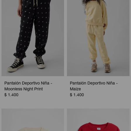
Camperas
Camperas
Camperas
Camperas
Sets
Musculosas
Chalecos
Chalecos
Pijamas
Shorts
Shorts
Ropa interior
Sets
Vestidos y polleras
Ropa interior
Pijamas
Pijamas
Polos
Pantalón Deportivo Niña -
Pantalón Deportivo Niña -
Calzas
Moonless Night Print
Maize
$
1.400
$
1.400