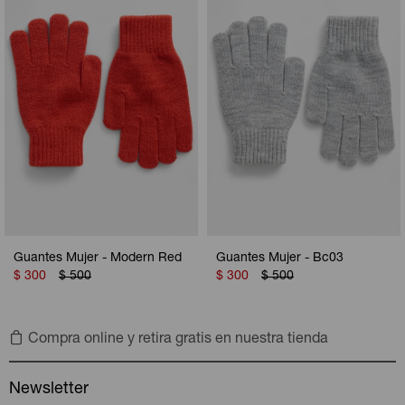
Camperas
Camperas
Camperas
Camperas
Sets
Musculosas
Chalecos
Chalecos
Pijamas
Shorts
Shorts
Ropa interior
Sets
Vestidos y polleras
Ropa interior
Pijamas
Pijamas
Polos
Guantes Mujer - Modern Red
Guantes Mujer - Bc03
Calzas
$
300
$
500
$
300
$
500
Compra online y retira gratis en nuestra tienda
Newsletter